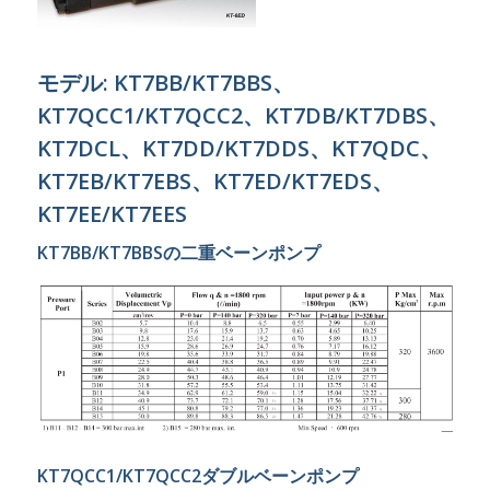
モデル: KT7BB/KT7BBS、
KT7QCC1/KT7QCC2、KT7DB/KT7DBS、
KT7DCL、KT7DD/KT7DDS、KT7QDC、
KT7EB/KT7EBS、KT7ED/KT7EDS、
KT7EE/KT7EES
KT7BB/KT7BBSの二重ベーンポンプ
KT7QCC1/KT7QCC2ダブルベーンポンプ