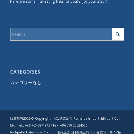
Here are some interesting links for you! Enjoy your stay :)
CATEGORIES
カテゴリーなし
版权所有2026 © Copyright - KCL凯嘉油泵 Ruihaida Import &Export Co.,
Ltd. Tel.: +86 760 88719137 Fax: +86 760 23324526
Richpalm Enterprise Co., Ltd.瑞海达进出口有限公司 ICP 备案号：
粤ICP备