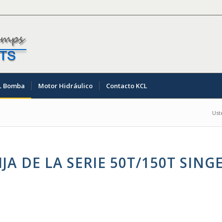
L Bomba
Motor Hidráulico
Contacto KCL
Ust
JA DE LA SERIE 50T/150T SING