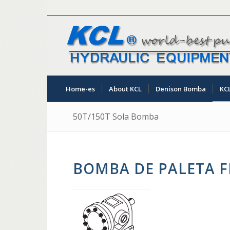
Home-es
About KCL
Denison Bomba
KC
50T/150T Sola Bomba
BOMBA DE PALETA FI