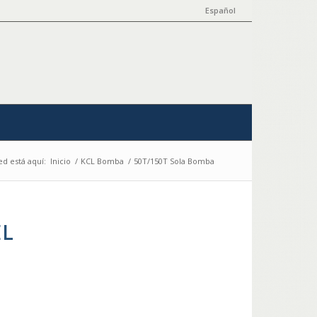
Español
ed está aquí:
Inicio
/
KCL Bomba
/
50T/150T Sola Bomba
EL