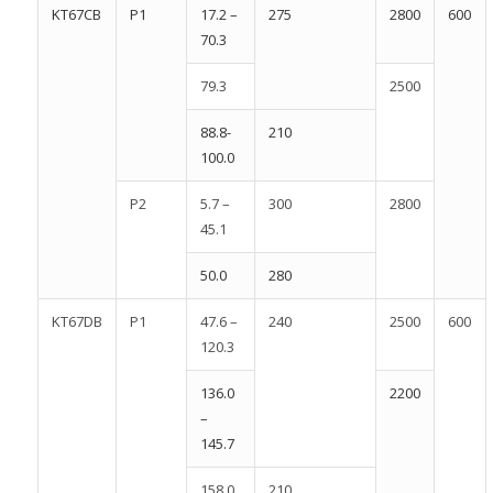
KT67CB
P1
17.2 –
275
2800
600
70.3
79.3
2500
88.8-
210
100.0
P2
5.7 –
300
2800
45.1
50.0
280
KT67DB
P1
47.6 –
240
2500
600
120.3
136.0
2200
–
145.7
158.0
210