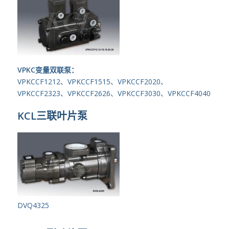
VPKC变量双联泵：
VPKCCF1212、VPKCCF1515、VPKCCF2020、
VPKCCF2323、VPKCCF2626、VPKCCF3030、VPKCCF4040
KCL三联叶片泵
DVQ4325