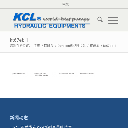
中文
kt67eb 1
您现在的位置：
主页
/
四联泵
/
Denison规格叶片泵
/
双联泵
/
kt67eb 1
新闻动态
–
KCL正式发布KPV新型变量叶片泵…