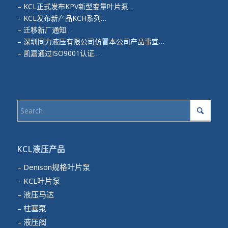
–
KCL正式发布KPV新型变量叶片泵…
–
KCL发布新产品KCH系列…
–
迁移新厂通知…
–
深圳同力液压有限公司仿冒本公司产品事宜…
–
凯嘉通过ISO9001认证…
KCL液压产品
– Denison规格叶片泵
– KCL叶片泵
– 液压马达
– 柱塞泵
– 液压阀