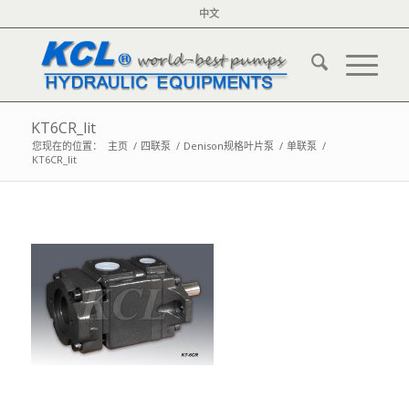
中文
KT6CR_lit
您现在的位置：
主页
/
四联泵
/
Denison规格叶片泵
/
单联泵
/
KT6CR_lit